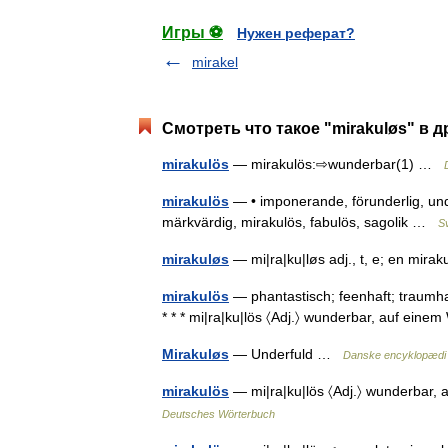
Игры ⚽
Нужен реферат?
mirakel
Смотреть что такое "mirakuløs" в д
mirakulös
— mirakulös:⇨wunderbar(1) …
mirakulös
— • imponerande, förunderlig, unde
märkvärdig, mirakulös, fabulös, sagolik …
S
mirakuløs
— mi|ra|ku|løs adj., t, e; en mir
mirakulös
— phantastisch; feenhaft; traumha
* * * mi|ra|ku|lös 〈Adj.〉 wunderbar, auf ein
Mirakuløs
— Underfuld …
Danske encyklopædi
mirakulös
— mi|ra|ku|lös 〈Adj.〉 wunderbar
Deutsches Wörterbuch