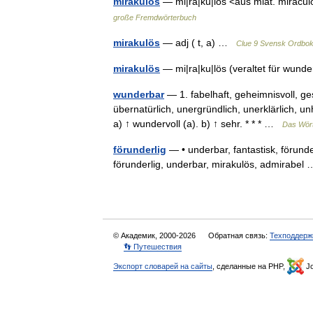
mirakulös
— mi|ra|ku|lös <aus mlat. miracu
große Fremdwörterbuch
mirakulös
— adj ( t, a) …
Clue 9 Svensk Ordbo
mirakulös
— mi|ra|ku|lös (veraltet für wun
wunderbar
— 1. fabelhaft, geheimnisvoll, ge
übernatürlich, unergründlich, unerklärlich, unh
a) ↑ wundervoll (a). b) ↑ sehr. * * * …
Das Wör
förunderlig
— • underbar, fantastisk, förunde
förunderlig, underbar, mirakulös, admirabe
© Академик, 2000-2026
Обратная связь:
Техподдерж
👣 Путешествия
Экспорт словарей на сайты
, сделанные на PHP,
Jo