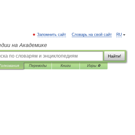
Запомнить сайт
Словарь на свой сайт
RU
едии на Академике
Найти!
Толкования
Переводы
Книги
Игры ⚽