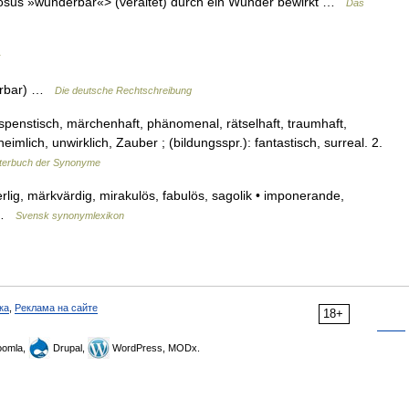
losus »wunderbar«> (veraltet) durch ein Wunder bewirkt …
Das
k
derbar) …
Die deutsche Rechtschreibung
spenstisch, märchenhaft, phänomenal, rätselhaft, traumhaft,
eimlich, unwirklich, Zauber ; (bildungsspr.): fantastisch, surreal. 2.
terbuch der Synonyme
rlig, märkvärdig, mirakulös, fabulös, sagolik • imponerande,
l …
Svensk synonymlexikon
ка
,
Реклама на сайте
18+
omla,
Drupal,
WordPress, MODx.