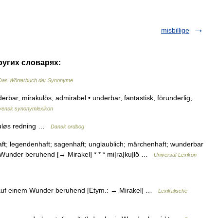
misbillige
ругих словарях:
Das Wörterbuch der Synonyme
rbar, mirakulös, admirabel • underbar, fantastisk, förunderlig,
vensk synonymlexikon
akuløs redning …
Dansk ordbog
ft; legendenhaft; sagenhaft; unglaublich; märchenhaft; wunderbar
em Wunder beruhend [→ Mirakel] * * * mi|ra|ku|lö …
Universal-Lexikon
, auf einem Wunder beruhend [Etym.: → Mirakel] …
Lexikalische